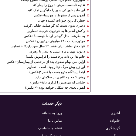
تغذیه نامناسب می‌تواند روح را بیمار کند
این ماده خوراکی شور را جایگزین نمک کنید
آیفون پس از سقوط از هواپیما+عکس
خطرناک‌ترین حیوانات کشنده جهان
دختری بدون دست که گواهینامه خلبانی گرفت
واکنش ‌لندنی‌ها به ‌خودروی عرب‌ها+تصاویر
به نظرشما مدل گوشی اوباما چیست؟+عکس
موتورسیکلت ۲۴۰ میلیونی در تهران +عکس
تنها دختر نعلبند ایران فقط ۲۲ سال سن دارد!! + تصاویر
دعوت مهمان ماه عسل به دیدار با رهبری
خانم ها این دانه پرخاصیت را فراموش نکنید!
اولین متن بهنام صفوی بعد از مرخصی از بیمارستان+عکس
این زن پیش مرگ هیتلر بوده است +تصاویر
اینجا ایستگاه مترو هست یا قصر؟(عکس)
روغن کنجد چه تاثیری بر سلامتی دارد
خلبانی كه بنی‌صدر را فراری داد(+عكس)
آیفون بعدی چه شكلی خواهد بودى(+عكس)
دیگر خدمات
آشپزی
ورود به سامانه
خانواده
تماس با ما
گردشگری
نقشه ها جاماسپ
سرگرمی
جستجوگر جاماسپ