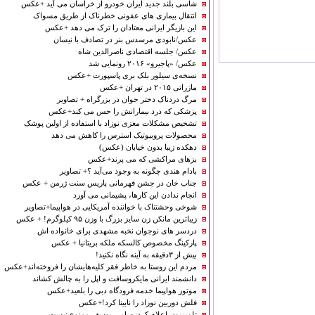
شاسی بلند جدید ایران خودرو از خراسان می آید +عکس
انتقال بیماری های عفونی خطرناک از طریق مسواک
این بازیگر ایرانی معتادان را ترک می دهد +عکس
عکس/نابودی مرسدس بنز در تصادف با نیسان
عکس/ جلسه اقتصادی ناصرالدین شاه
عکس/ «پاجیرو» ۲۰۱۶ رونمایی شد
نسخه‌ی سیلور بلک بری پاسپورت +عکس
مازراتی ۲۰۱۵ در تهران +عکس
مرگ دردناک دختر جوان در بزرگراه + تصاویر
پزشکی که درد بیمارانش را حس می کند+عکس
تشخیص مشکلات مغزی نوزاد با استفاده از اولین پوشک
محصولات پروبیوتیک استرس را کاهش می دهد
دهکده‌ زیبا بدون خیابان (عکس)
بزهای مراکشی که می پرند+عکس
بادام هندی چگونه به وجود می‌آید ؟+ تصاویر
جناب خان در جشن قهرمانی پاریس سنت ژرمن + عکس
انجام ندادن این کارها، پشیمانی می آورد
شوخی وحشتناک با خواننده آمریکایی در هواپیما+تصاویر
زیباترین مانکن زن سایز بزرگ با وزن ۹۵ کیلوگرم! + عکس
دردسر های نوجوان نخبه مشهدی برای خانواده اش
پارکینگ مخصوص کالسکه ملکه بریتانیا + عکس
بیش از ۳دقیقه به آینه نگاه نکنید!
مردم این روستا به خاطر فقر کلیه‌هایشان را فروخته‌اند+عکس
دانشمند ایرانی مایکروسافت و اپل را به چالش کشاند
موتور هواپیما خدمه فرودگاه دبی را بلعید+عکس
فلش دوربین نوزاد را نابینا کرد!+عکس
تلویزیون اعلام کرد: سامی یوسف ممنوع نیست