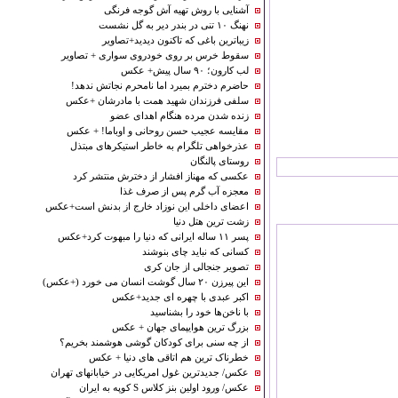
آشنایی با روش تهیه آش گوجه‌ فرنگی
نهنگ ۱۰ تنی در بندر دیر به گل نشست
زیباترین باغی که تاکنون دیدید+تصاویر
سقوط خرس بر روی خودروی سواری + تصاویر
لب کارون؛ ۹۰ سال پیش+ عکس
حاضرم دخترم بمیرد اما نامحرم نجاتش ندهد!
سلفی فرزندان شهید همت با مادرشان +عکس
زنده شدن مرده هنگام اهدای عضو
مقایسه عجیب حسن روحانی و اوباما! + عکس
عذرخواهی تلگرام به خاطر استیکرهای مبتذل
روستای پالنگان
عکسی که مهناز افشار از دخترش منتشر کرد
‌معجزه آب گرم پس از صرف غذا
اعضای داخلی این نوزاد خارج از بدنش است+عکس
زشت ترین هتل دنیا
پسر ۱۱ ساله ایرانی که دنیا را مبهوت کرد+عکس
کسانی که نباید چای بنوشند
تصویر جنجالی از جان کری
این پیرزن ۲۰ سال گوشت انسان می خورد (+عکس)
اکبر عبدی با چهره ای جدید+عکس
با ناخن‌ها خود را بشناسید
بزرگ ترین هوایپمای جهان + عکس
از چه سنی برای کودکان گوشی هوشمند بخریم؟
خطرناک ترین هم اتاقی های دنیا + عکس
عکس/ جدیدترین غول امریکایی در خیابانهای تهران
عکس/ ورود اولین بنز کلاس S كوپه به ایران