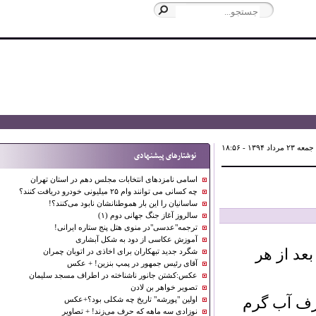
- ۱۸:۵۶
نوشتارهای پیشنهادی
اسامی نامزدهای انتخابات مجلس دهم در استان تهران
چه کسانی می توانند وام ۲۵ میلیونی خودرو دریافت کنند؟
ساسانیان را این بار هموطنانشان نابود می‌کنند؟!
سالروز آغاز جنگ جهانی دوم (۱)
ترجمه"عدسی"در منوی هتل پنج ستاره ایرانی!
آموزش عکاسی از دود به شکل آبشاری
 از هر
شگرد جدید تبهکاران برای اخاذی در اتوبان چمران
آقای رئیس جمهور در پمپ بنزین! + عکس
عکس:کشتن جانور ناشناخته در اطراف مسجد سلیمان
تصویر خواهر بن لادن
 آب گرم
اولین "پورشه" تاریخ چه شکلی بود؟+عکس
نوزادی سه ماهه که حرف می‌زند! + تصاویر