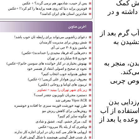
ش کمک
پس از حبیب، شادمهر هم برمی گردد؟ + عکس
قویترین پراید دنیا که روی همه پرایدها را کم کرد!! +عکس
شته و در
شادترین استان های ایران کدامند؟
آخرین عناوین
 نوشیدن آب گرم بعد از
دعوای زناشویی می‌تواند برای رابطه تان خوب باشد!
دن به
شش روش برای مدیریت کارمندان
ماشین پژو ۳۰۸ جی تی آی
دخترهایی كه فرهاد مجیدی را خنداندند(+عكس)
خودرو ۵.۵ میلیاردی در تهران
، منجر به
بهنوش بختیاری در کنار خواننده های سوسن خانم!(+عکس)
نحوه ی صحیح و اصولی انتقاد از همسر خود
ند.
چطور هندوانه خوب انتخاب کنیم؟
ص چربی
معروف ترین هوادار علی کریمی! (+عکس)
تریبون های اوباما و روحانی (عکس)
زیر پای شهر تهران را ببینید + تصاویر
دستمزد مجریان تلویزیون چقدر است؟
ایی بدن
Viper ACR معرفی شد
طرز تهیه خورشت قورمه سبزی جا افتاده و خوشمزه
فاده از آب
روش‌هایی برای کاهش ریزش مو
چگونه سایز کم کنیم؟
ه یا بعد از
کبد، مرکز خشم، کینه، عشق و شادی
ویلچری که از پله بالا می‌رود+عکس
اروپایی ها فکر می کنند زنان در ایران اجازه کار ندارند
باز شدن قفل گوشی هوشمند با شکل گوش افراد