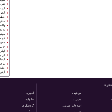
تغذیه
این م
آیفو
خطرن
دختر
واکنش
به ن
موتورسیکلت ۰
تنها دختر
دعوت
خانم 
اولی
این 
اینج
روغن 
خلبا
آیفو
تارها
موفقیت
آشپزی
مدیریت
خانواده
اطلاعات عمومی
گردشگری
اقتصاد
سرگرمی