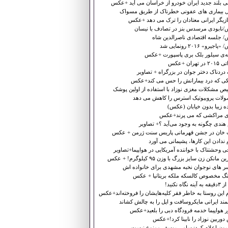
 بلند جدید ایران خودرو از خراسان می آید +عکس
ال بیماری های عفونی خطرناک از طریق مسواک
ازیگر ایرانی معتادان را ترک می دهد +عکس
نابودی مرسدس بنز در تصادف با نیسان
 جلسه اقتصادی ناصرالدین شاه
جیرو» ۲۰۱۶ رونمایی شد
‌ی سیلور بلک بری پاسپورت +عکس
 تهران +عکس
ردناک دختر جوان در بزرگراه + تصاویر
ی که درد بیمارانش را حس می کند+عکس
ص مشکلات مغزی نوزاد با استفاده از اولین پوشک
لات پروبیوتیک استرس را کاهش می دهد
‌ زیبا بدون خیابان (عکس)
ی مراکشی که می پرند+عکس
 هندی چگونه به وجود می‌آید ؟+ تصاویر
 خان در جشن قهرمانی پاریس سنت ژرمن + عکس
 ندادن این کارها، پشیمانی می آورد
وحشتناک با خواننده آمریکایی در هواپیما+تصاویر
ن مانکن زن سایز بزرگ با وزن ۹۵ کیلوگرم! + عکس
ر های نوجوان نخبه مشهدی برای خانواده اش
ینگ مخصوص کالسکه ملکه بریتانیا + عکس
ه نگاه نکنید!
این روستا به خاطر فقر کلیه‌هایشان را فروخته‌اند+عکس
ند ایرانی مایکروسافت و اپل را به چالش کشاند
 هواپیما خدمه فرودگاه دبی را بلعید+عکس
وربین نوزاد را نابینا کرد!+عکس
زیون اعلام کرد: سامی یوسف ممنوع نیست