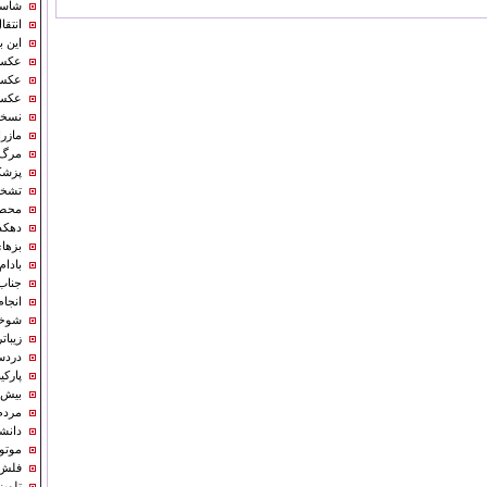
شاسی
انتق
این ب
عکس/
عکس/
عکس/ «پا
نسخه
مازراتی ۲۰۱۵ در
مرگ د
پزشک
تشخی
محصو
دهکده
بزها
بادام
جناب
انجام
شوخی 
زیباتری
دردس
پارک
بیش از ۳دقیقه به آین
مردم 
دانشم
موتور
فلش د
تلوی