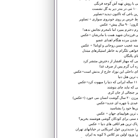
ی با روش تهیه آش گوجه‌ فرنگی
 نشست
رین باغی که تاکنون دیدید+تصاویر
 خرس بر روی خودروی سواری + تصاویر
۹۰ سال پیش+ عکس
م دخترم بمیرد اما نامحرم نجاتش ندهد!
 فرزندان شهید همت با مادرشان +عکس
 شدن مرده هنگام اهدای عضو
سه عجیب حسن روحانی و اوباما! + عکس
واهی تلگرام به خاطر استیکرهای مبتذل
ی پالنگان
 که مهناز افشار از دخترش منتشر کرد
زه آب گرم پس از صرف غذا
ی داخلی این نوزاد خارج از بدنش است+عکس
ترین هتل دنیا
عکس
 که نباید چای بنوشند
ر جنجالی از جان کری
شت انسان می خورد (+عکس)
 عبدی با چهره ای جدید+عکس
خن‌ها خود را بشناسید
 ترین هوایپمای جهان + عکس
ه سنی برای کودکان گوشی هوشمند بخریم؟
اک ترین هم اتاقی های دنیا + عکس
جدیدترین غول امریکایی در خیابانهای تهران
ود اولین بنز کلاس S كوپه به ایران