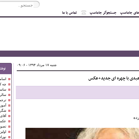
های جاماسپ
جستجوگر جاماسپ
تماس با ما
شنبه ۱۷ مرداد ۱۳۹۴ - ۰۹:۰۶
نوشت
عبدی با چهره ای جدید+عکس
اسام
چه کسانی م
ساسان
سالرو
ترجم
آموز
شگرد 
آقای
ده
عکس:
تصوی
اولی
نوزا