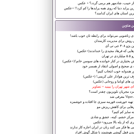
ز حبیب، شادمهر هم برمی گردد؟ + عکس
ین پراید دنیا که روی همه پرایدها را کم کرد!! +عکس
ین استان های ایران کدامند؟
ن عناوین
 زناشویی می‌تواند برای رابطه تان خوب باشد!
وش برای مدیریت کارمندان
 ۳۰۸ جی تی آی
هایی كه فرهاد مجیدی را خنداندند(+عكس)
 در تهران
ش بختیاری در کنار خواننده های سوسن خانم!(+عکس)
 ی صحیح و اصولی انتقاد از همسر خود
 هندوانه خوب انتخاب کنیم؟
ف ترین هوادار علی کریمی! (+عکس)
ن های اوباما و روحانی (عکس)
ای شهر تهران را ببینید + تصاویر
زد مجریان تلویزیون چقدر است؟
V معرفی شد
تهیه خورشت قورمه سبزی جا افتاده و خوشمزه
هایی برای کاهش ریزش مو
 سایز کم کنیم؟
 مرکز خشم، کینه، عشق و شادی
ی که از پله بالا می‌رود+عکس
یی ها فکر می کنند زنان در ایران اجازه کار ندارند
شدن قفل گوشی هوشمند با شکل گوش افراد