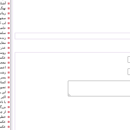
آشنای
نهنگ ۱۰ تنی در بندر دیر به گل
زیبات
سقوط
لب کارون؛ 
حاضر
سلفی
زنده
مقای
عذرخ
روستا
عکسی
‌معج
اعضا
زشت 
پسر ۱۱ ساله ایرانی که دنیا را مبهوت کرد+
کسانی
تصوی
این پیرزن ۲۰ سال گو
اکبر
با نا
بزرگ
از چ
خطرن
عکس/ 
عکس/ ور