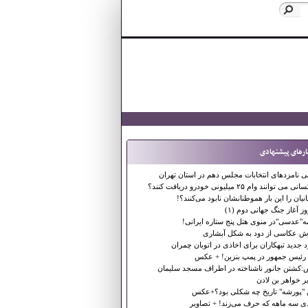
ارهای پیشنهادی
ی نامزدهای انتخابات مجلس دهم در استان تهران
ی توانند وام ۲۵ میلیونی خودرو دریافت کنند؟
یان را این بار هموطنانشان نابود می‌کنند؟!
ز آغاز جنگ جهانی دوم (۱)
ه"عدسی"در منوی هتل پنج ستاره ایرانی!
ش عکاسی از دود به شکل آبشاری
جدید تبهکاران برای اخاذی در اتوبان چمران
 رئیس جمهور در پمپ بنزین! + عکس
کشتن جانور ناشناخته در اطراف مسجد سلیمان
ر خواهر بن لادن
ن "پورشه" تاریخ چه شکلی بود؟+عکس
دی سه ماهه که حرف می‌زند! + تصاویر