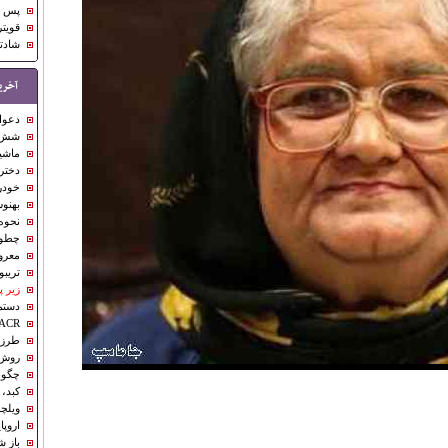
پس ا
قویتر
شادتر
آخری
دعوای
شش ر
ماشین پژو
دختر
خودرو ۵.۵ میلیاردی
بهنو
نحوه
چطور
معرو
تریبو
زیر پ
دستم
iper ACR
طرز 
روش‌
چگونه
کبد،
ویلچر
اروپا
باز 