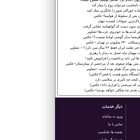
 نامناسب می‌تواند روح را بیمار کند
اده خوراکی شور را جایگزین نمک کنید
ن پس از سقوط از هواپیما+عکس
اک‌ترین حیوانات کشنده جهان
ی بدون دست که گواهینامه خلبانی گرفت
 ‌لندنی‌ها به ‌خودروی عرب‌ها+تصاویر
ظرشما مدل گوشی اوباما چیست؟+عکس
۲۴ میلیونی در تهران +عکس
 نعلبند ایران فقط ۲۲ سال سن دارد!! + تصاویر
 مهمان ماه عسل به دیدار با رهبری
ها این دانه پرخاصیت را فراموش نکنید!
ن متن بهنام صفوی بعد از مرخصی از بیمارستان+عکس
زن پیش مرگ هیتلر بوده است +تصاویر
ا ایستگاه مترو هست یا قصر؟(عکس)
کنجد چه تاثیری بر سلامتی دارد
نی كه بنی‌صدر را فراری داد(+عكس)
ن بعدی چه شكلی خواهد بودى(+عكس)
دیگر خدمات
ورود به سامانه
تماس با ما
نقشه ها جاماسپ
جستجوگر جاماسپ