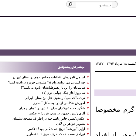
 ۱۲:۳۲
نوشتارهای پیشنهادی
اسامی نامزدهای انتخابات مجلس دهم در استان تهران
چه کسانی می توانند وام ۲۵ میلیونی خودرو دریافت کنند؟
ساسانیان را این بار هموطنانشان نابود می‌کنند؟!
سالروز آغاز جنگ جهانی دوم (۱)
ترجمه"عدسی"در منوی هتل پنج ستاره ایرانی!
آموزش عکاسی از دود به شکل آبشاری
گرم مخصوصا
شگرد جدید تبهکاران برای اخاذی در اتوبان چمران
آقای رئیس جمهور در پمپ بنزین! + عکس
عکس:کشتن جانور ناشناخته در اطراف مسجد سلیمان
تصویر خواهر بن لادن
اولین "پورشه" تاریخ چه شکلی بود؟+عکس
ی از افراد
نوزادی سه ماهه که حرف می‌زند! + تصاویر