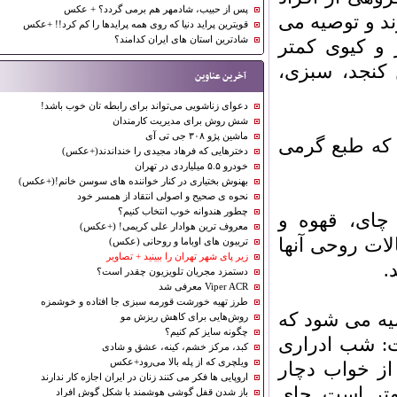
پس از حبیب، شادمهر هم برمی گردد؟ + عکس
و توصیه می
قویترین پراید دنیا که روی همه پرایدها را کم کرد!! +عکس
شادترین استان های ایران کدامند؟
کیوی کمتر
نجد، سبزی،
آخرین عناوین
دعوای زناشویی می‌تواند برای رابطه تان خوب باشد!
شش روش برای مدیریت کارمندان
ماشین پژو ۳۰۸ جی تی آی
 طبع گرمی
دخترهایی كه فرهاد مجیدی را خنداندند(+عكس)
خودرو ۵.۵ میلیاردی در تهران
بهنوش بختیاری در کنار خواننده های سوسن خانم!(+عکس)
نحوه ی صحیح و اصولی انتقاد از همسر خود
چطور هندوانه خوب انتخاب کنیم؟
ای، قهوه و
معروف ترین هوادار علی کریمی! (+عکس)
ت روحی آنها
تریبون های اوباما و روحانی (عکس)
زیر پای شهر تهران را ببینید + تصاویر
دستمزد مجریان تلویزیون چقدر است؟
Viper ACR معرفی شد
طرز تهیه خورشت قورمه سبزی جا افتاده و خوشمزه
ا توصیه می شود که
روش‌هایی برای کاهش ریزش مو
چگونه سایز کم کنیم؟
شب ادراری
کبد، مرکز خشم، کینه، عشق و شادی
ویلچری که از پله بالا می‌رود+عکس
 خواب دچار
اروپایی ها فکر می کنند زنان در ایران اجازه کار ندارند
ر است چای
باز شدن قفل گوشی هوشمند با شکل گوش افراد