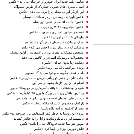
شاسی بلند جدید ایران خودرو از خراسان می آید +عکس
انتقال بیماری های عفونی خطرناک از طریق مسواک
این بازیگر ایرانی معتادان را ترک می دهد +عکس
عکس/نابودی مرسدس بنز در تصادف با نیسان
عکس/ جلسه اقتصادی ناصرالدین شاه
عکس/ «پاجیرو» ۲۰۱۶ رونمایی شد
نسخه‌ی سیلور بلک بری پاسپورت +عکس
مازراتی ۲۰۱۵ در تهران +عکس
مرگ دردناک دختر جوان در بزرگراه + تصاویر
پزشکی که درد بیمارانش را حس می کند+عکس
تشخیص مشکلات مغزی نوزاد با استفاده از اولین پوشک
محصولات پروبیوتیک استرس را کاهش می دهد
دهکده‌ زیبا بدون خیابان (عکس)
بزهای مراکشی که می پرند+عکس
بادام هندی چگونه به وجود می‌آید ؟+ تصاویر
جناب خان در جشن قهرمانی پاریس سنت ژرمن + عکس
انجام ندادن این کارها، پشیمانی می آورد
شوخی وحشتناک با خواننده آمریکایی در هواپیما+تصاویر
زیباترین مانکن زن سایز بزرگ با وزن ۹۵ کیلوگرم! + عکس
دردسر های نوجوان نخبه مشهدی برای خانواده اش
پارکینگ مخصوص کالسکه ملکه بریتانیا + عکس
بیش از ۳دقیقه به آینه نگاه نکنید!
مردم این روستا به خاطر فقر کلیه‌هایشان را فروخته‌اند+عکس
دانشمند ایرانی مایکروسافت و اپل را به چالش کشاند
موتور هواپیما خدمه فرودگاه دبی را بلعید+عکس
فلش دوربین نوزاد را نابینا کرد!+عکس
تلویزیون اعلام کرد: سامی یوسف ممنوع نیست