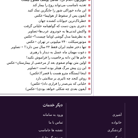
تغذیه نامناسب می‌تواند روح را بیمار کند
این ماده خوراکی شور را جایگزین نمک کنید
آیفون پس از سقوط از هواپیما+عکس
خطرناک‌ترین حیوانات کشنده جهان
دختری بدون دست که گواهینامه خلبانی گرفت
واکنش ‌لندنی‌ها به ‌خودروی عرب‌ها+تصاویر
به نظرشما مدل گوشی اوباما چیست؟+عکس
موتورسیکلت ۲۴۰ میلیونی در تهران +عکس
تنها دختر نعلبند ایران فقط ۲۲ سال سن دارد!! + تصاویر
دعوت مهمان ماه عسل به دیدار با رهبری
خانم ها این دانه پرخاصیت را فراموش نکنید!
اولین متن بهنام صفوی بعد از مرخصی از بیمارستان+عکس
این زن پیش مرگ هیتلر بوده است +تصاویر
اینجا ایستگاه مترو هست یا قصر؟(عکس)
روغن کنجد چه تاثیری بر سلامتی دارد
خلبانی كه بنی‌صدر را فراری داد(+عكس)
آیفون بعدی چه شكلی خواهد بودى(+عكس)
دیگر خدمات
آشپزی
ورود به سامانه
خانواده
تماس با ما
گردشگری
نقشه ها جاماسپ
سرگرمی
جستجوگر جاماسپ