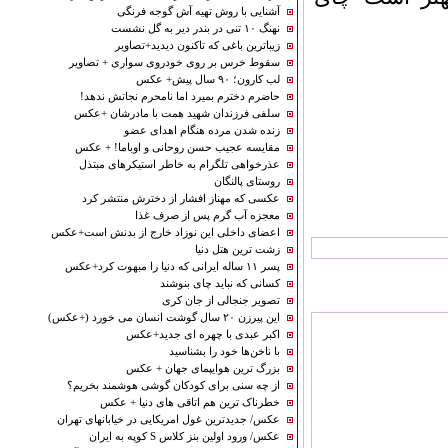
آشنایی با روش تهیه آش گوجه‌ فرنگی
نهنگ ۱۰ تنی در بندر دیر به گل نشست
زیباترین باغی که تاکنون دیدید+تصاویر
سقوط خرس بر روی خودروی سواری + تصاویر
لب کارون؛ ۹۰ سال پیش+ عکس
حاضرم دخترم بمیرد اما نامحرم نجاتش ندهد!
سلفی فرزندان شهید همت با مادرشان +عکس
زنده شدن مرده هنگام اهدای عضو
مقایسه عجیب حسن روحانی و اوباما! + عکس
عذرخواهی تلگرام به خاطر استیکرهای مبتذل
روستای پالنگان
عکسی که مهناز افشار از دخترش منتشر کرد
‌معجزه آب گرم پس از صرف غذا
اعضای داخلی این نوزاد خارج از بدنش است+عکس
زشت ترین هتل دنیا
پسر ۱۱ ساله ایرانی که دنیا را مبهوت کرد+عکس
کسانی که نباید چای بنوشند
تصویر جنجالی از جان کری
این پیرزن ۲۰ سال گوشت انسان می خورد (+عکس)
اکبر عبدی با چهره ای جدید+عکس
با ناخن‌ها خود را بشناسید
بزرگ ترین هوایپمای جهان + عکس
از چه سنی برای کودکان گوشی هوشمند بخریم؟
خطرناک ترین هم اتاقی های دنیا + عکس
عکس/ جدیدترین غول امریکایی در خیابانهای تهران
عکس/ ورود اولین بنز کلاس S كوپه به ایران