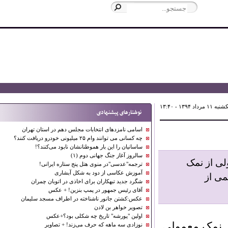
 ۱۳:۴۰
نوشتارهای پیشنهادی
اسامی نامزدهای انتخابات مجلس دهم در استان تهران
چه کسانی می توانند وام ۲۵ میلیونی خودرو دریافت کنند؟
ساسانیان را این بار هموطنانشان نابود می‌کنند؟!
سالروز آغاز جنگ جهانی دوم (۱)
از نمک
ترجمه"عدسی"در منوی هتل پنج ستاره ایرانی!
آموزش عکاسی از دود به شکل آبشاری
از
شگرد جدید تبهکاران برای اخاذی در اتوبان چمران
آقای رئیس جمهور در پمپ بنزین! + عکس
عکس:کشتن جانور ناشناخته در اطراف مسجد سلیمان
تصویر خواهر بن لادن
اولین "پورشه" تاریخ چه شکلی بود؟+عکس
نمک معمولی
نوزادی سه ماهه که حرف می‌زند! + تصاویر