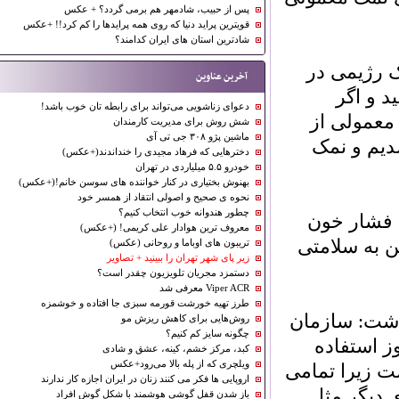
پس از حبیب، شادمهر هم برمی گردد؟ + عکس
قویترین پراید دنیا که روی همه پرایدها را کم کرد!! +عکس
شادترین استان های ایران کدامند؟
ژیمی در
آخرین عناوین
و اگر
دعوای زناشویی می‌تواند برای رابطه تان خوب باشد!
مولی از
شش روش برای مدیریت کارمندان
ماشین پژو ۳۰۸ جی تی آی
م و نمک
دخترهایی كه فرهاد مجیدی را خنداندند(+عكس)
خودرو ۵.۵ میلیاردی در تهران
بهنوش بختیاری در کنار خواننده های سوسن خانم!(+عکس)
نحوه ی صحیح و اصولی انتقاد از همسر خود
چطور هندوانه خوب انتخاب کنیم؟
فشار خون
معروف ترین هوادار علی کریمی! (+عکس)
ه سلامتی
تریبون های اوباما و روحانی (عکس)
زیر پای شهر تهران را ببینید + تصاویر
دستمزد مجریان تلویزیون چقدر است؟
Viper ACR معرفی شد
طرز تهیه خورشت قورمه سبزی جا افتاده و خوشمزه
ت: سازمان
روش‌هایی برای کاهش ریزش مو
چگونه سایز کم کنیم؟
 نمک در روز استفاده
کبد، مرکز خشم، کینه، عشق و شادی
ویلچری که از پله بالا می‌رود+عکس
 میزان بیشتر از 6 گرم است زیرا تمامی
اروپایی ها فکر می کنند زنان در ایران اجازه کار ندارند
یگر مثل
باز شدن قفل گوشی هوشمند با شکل گوش افراد