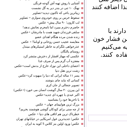
آشنایی با روش تهیه آش گوجه‌ فرنگی
اضافه کنند
نهنگ ۱۰ تنی در بندر دیر به گل نشست
زیباترین باغی که تاکنون دیدید+تصاویر
سقوط خرس بر روی خودروی سواری + تصاویر
لب کارون؛ ۹۰ سال پیش+ عکس
حاضرم دخترم بمیرد اما نامحرم نجاتش ندهد!
د با
سلفی فرزندان شهید همت با مادرشان +عکس
 فشار خون
زنده شدن مرده هنگام اهدای عضو
مقایسه عجیب حسن روحانی و اوباما! + عکس
می‌کنیم
عذرخواهی تلگرام به خاطر استیکرهای مبتذل
روستای پالنگان
ه کنند.
عکسی که مهناز افشار از دخترش منتشر کرد
‌معجزه آب گرم پس از صرف غذا
اعضای داخلی این نوزاد خارج از بدنش است+عکس
زشت ترین هتل دنیا
پسر ۱۱ ساله ایرانی که دنیا را مبهوت کرد+عکس
کسانی که نباید چای بنوشند
تصویر جنجالی از جان کری
این پیرزن ۲۰ سال گوشت انسان می خورد (+عکس)
اکبر عبدی با چهره ای جدید+عکس
با ناخن‌ها خود را بشناسید
بزرگ ترین هوایپمای جهان + عکس
از چه سنی برای کودکان گوشی هوشمند بخریم؟
خطرناک ترین هم اتاقی های دنیا + عکس
عکس/ جدیدترین غول امریکایی در خیابانهای تهران
عکس/ ورود اولین بنز کلاس S كوپه به ایران