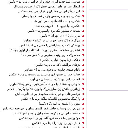
شاسی بلند جدید ایران خودرو از خراسان می آید +عکس
انتقال بیماری های عفونی خطرناک از طریق مسواک
این بازیگر ایرانی معتادان را ترک می دهد +عکس
عکس/نابودی مرسدس بنز در تصادف با نیسان
عکس/ جلسه اقتصادی ناصرالدین شاه
عکس/ «پاجیرو» ۲۰۱۶ رونمایی شد
نسخه‌ی سیلور بلک بری پاسپورت +عکس
مازراتی ۲۰۱۵ در تهران +عکس
مرگ دردناک دختر جوان در بزرگراه + تصاویر
پزشکی که درد بیمارانش را حس می کند+عکس
تشخیص مشکلات مغزی نوزاد با استفاده از اولین پوشک
محصولات پروبیوتیک استرس را کاهش می دهد
دهکده‌ زیبا بدون خیابان (عکس)
بزهای مراکشی که می پرند+عکس
بادام هندی چگونه به وجود می‌آید ؟+ تصاویر
جناب خان در جشن قهرمانی پاریس سنت ژرمن + عکس
انجام ندادن این کارها، پشیمانی می آورد
شوخی وحشتناک با خواننده آمریکایی در هواپیما+تصاویر
زیباترین مانکن زن سایز بزرگ با وزن ۹۵ کیلوگرم! + عکس
دردسر های نوجوان نخبه مشهدی برای خانواده اش
پارکینگ مخصوص کالسکه ملکه بریتانیا + عکس
بیش از ۳دقیقه به آینه نگاه نکنید!
مردم این روستا به خاطر فقر کلیه‌هایشان را فروخته‌اند+عکس
دانشمند ایرانی مایکروسافت و اپل را به چالش کشاند
موتور هواپیما خدمه فرودگاه دبی را بلعید+عکس
فلش دوربین نوزاد را نابینا کرد!+عکس
تلویزیون اعلام کرد: سامی یوسف ممنوع نیست