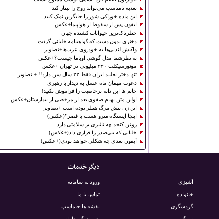
تغذیه نامناسب می‌تواند روح را بیمار کند
این ماده خوراکی شور را جایگزین نمک کنید
آیفون پس از سقوط از هواپیما+عکس
خطرناک‌ترین حیوانات کشنده جهان
دختری بدون دست که گواهینامه خلبانی گرفت
واکنش ‌لندنی‌ها به ‌خودروی عرب‌ها+تصاویر
به نظرشما مدل گوشی اوباما چیست؟+عکس
موتورسیکلت ۲۴۰ میلیونی در تهران +عکس
تنها دختر نعلبند ایران فقط ۲۲ سال سن دارد!! + تصاویر
دعوت مهمان ماه عسل به دیدار با رهبری
خانم ها این دانه پرخاصیت را فراموش نکنید!
اولین متن بهنام صفوی بعد از مرخصی از بیمارستان+عکس
این زن پیش مرگ هیتلر بوده است +تصاویر
اینجا ایستگاه مترو هست یا قصر؟(عکس)
روغن کنجد چه تاثیری بر سلامتی دارد
خلبانی كه بنی‌صدر را فراری داد(+عكس)
آیفون بعدی چه شكلی خواهد بودى(+عكس)
دیگر خدمات
آشپزی
ورود به سامانه
خانواده
تماس با ما
گردشگری
نقشه ها جاماسپ
سرگرمی
جستجوگر جاماسپ